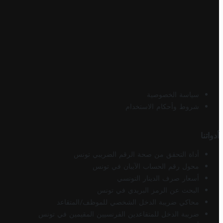
سياسة الخصوصية
شروط وأحكام الاستخدام
أدواتنا
أداة التحقق من صحة الرقم الضريبي تونس
محول رقم الحساب الآيبان في تونس
أسعار صرف الدينار التونسي
البحث عن الرمز البريدي في تونس
محاكي ضريبة الدخل الشخصي للموظف/المتقاعد
ضريبة الدخل للمتقاعدين الفرنسيين المقيمين في تونس