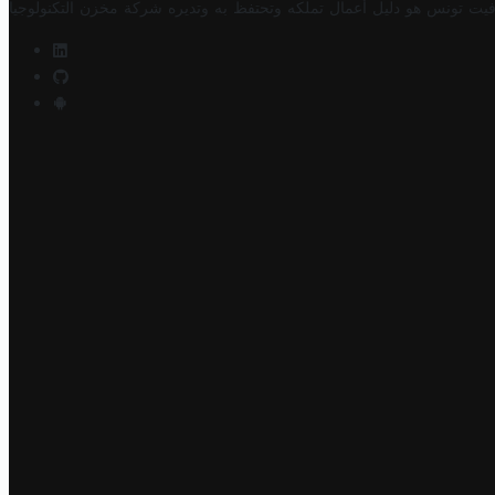
فيت تونس هو دليل أعمال تملكه وتحتفظ به وتديره
شركة مخزن التكنولوجيا