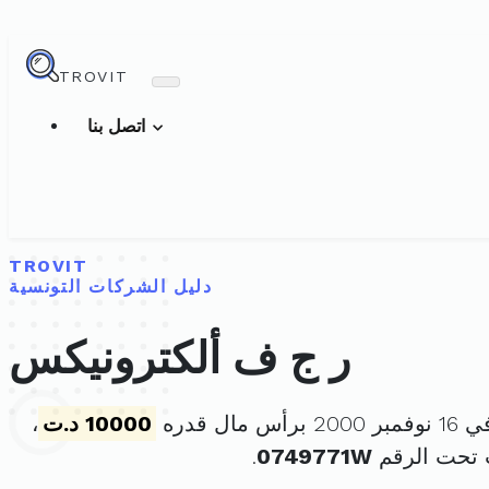
TROVIT
اتصل بنا
TROVIT
دليل الشركات التونسية
ر ج ف ألكترونيكس
مال قدره
10000 د.ت
،
 تحت الرقم
0749771W
.