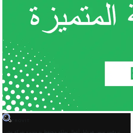
TROVIT
تروفيت تونس هو دليل أعمال تملكه وتحتفظ به وتديره
شركة مخزن