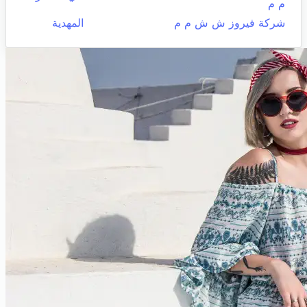
م م
شركة فيروز ش ش م م
المهدية