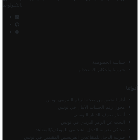
.
التكنولوجيا
سياسة الخصوصية
شروط وأحكام الاستخدام
أدواتنا
أداة التحقق من صحة الرقم الضريبي تونس
محول رقم الحساب الآيبان في تونس
أسعار صرف الدينار التونسي
البحث عن الرمز البريدي في تونس
محاكي ضريبة الدخل الشخصي للموظف/المتقاعد
ضريبة الدخل للمتقاعدين الفرنسيين المقيمين في تونس