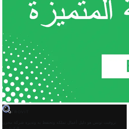
TROVIT
تروفيت تونس هو دليل أعمال تملكه وتحتفظ به وتديره
شركة مخزن
.
التكنولوجيا