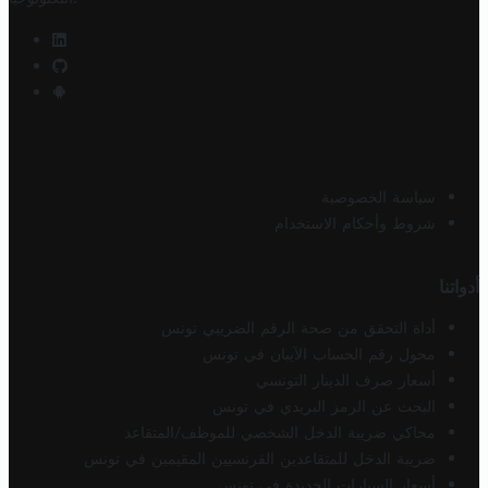
سياسة الخصوصية
شروط وأحكام الاستخدام
أدواتنا
أداة التحقق من صحة الرقم الضريبي تونس
محول رقم الحساب الآيبان في تونس
أسعار صرف الدينار التونسي
البحث عن الرمز البريدي في تونس
محاكي ضريبة الدخل الشخصي للموظف/المتقاعد
ضريبة الدخل للمتقاعدين الفرنسيين المقيمين في تونس
أسعار السيارات الجديدة في تونس