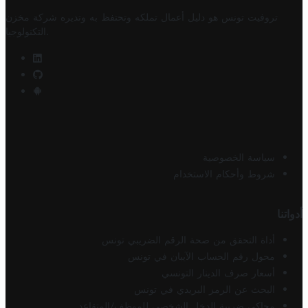
تروفيت تونس هو دليل أعمال تملكه وتحتفظ به وتديره
شركة مخزن
.
التكنولوجيا
سياسة الخصوصية
شروط وأحكام الاستخدام
أدواتنا
أداة التحقق من صحة الرقم الضريبي تونس
محول رقم الحساب الآيبان في تونس
أسعار صرف الدينار التونسي
البحث عن الرمز البريدي في تونس
محاكي ضريبة الدخل الشخصي للموظف/المتقاعد