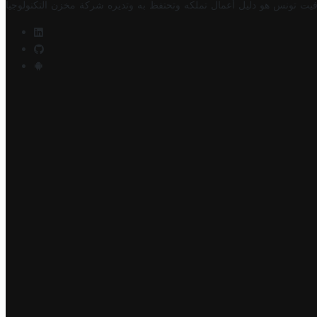
فيت تونس هو دليل أعمال تملكه وتحتفظ به وتديره
شركة مخزن التكنولوجيا