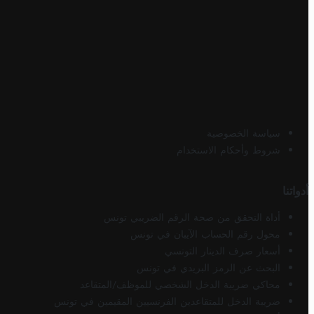
سياسة الخصوصية
شروط وأحكام الاستخدام
أدواتنا
أداة التحقق من صحة الرقم الضريبي تونس
محول رقم الحساب الآيبان في تونس
أسعار صرف الدينار التونسي
البحث عن الرمز البريدي في تونس
محاكي ضريبة الدخل الشخصي للموظف/المتقاعد
ضريبة الدخل للمتقاعدين الفرنسيين المقيمين في تونس