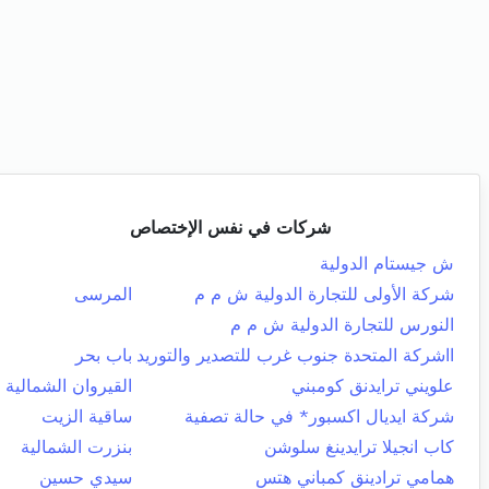
شركات في نفس الإختصاص
ش جيستام الدولية
شركة الأولى للتجارة الدولية ش م م
المرسى
النورس للتجارة الدولية ش م م
ااشركة المتحدة جنوب غرب للتصدير والتوريد
باب بحر
علويني ترايدنق كومبني
القيروان الشمالية
شركة ايديال اكسبور* في حالة تصفية
ساقية الزيت
كاب انجيلا ترايدينغ سلوشن
بنزرت الشمالية
همامي ترادينق كمباني هتس
سيدي حسين