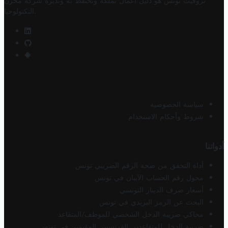
تروفيت تونس هو دليل أعمال تملكه وتحتفظ به وتديره
شركة مخزن
.
التكنولوجيا
سياسة الخصوصية
شروط وأحكام الاستخدام
أدواتنا
أداة التحقق من صحة الرقم الضريبي تونس
محول رقم الحساب الآيبان في تونس
أسعار صرف الدينار التونسي
البحث عن الرمز البريدي في تونس
محاكي ضريبة الدخل الشخصي للموظف/المتقاعد
ضريبة الدخل للمتقاعدين الفرنسيين المقيمين في تونس