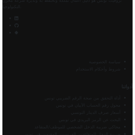
تروفيت تونس هو دليل أعمال تملكه وتحتفظ به وتديره
شركة مخزن
.
التكنولوجيا
سياسة الخصوصية
شروط وأحكام الاستخدام
أدواتنا
أداة التحقق من صحة الرقم الضريبي تونس
محول رقم الحساب الآيبان في تونس
أسعار صرف الدينار التونسي
البحث عن الرمز البريدي في تونس
محاكي ضريبة الدخل الشخصي للموظف/المتقاعد
ضريبة الدخل للمتقاعدين الفرنسيين المقيمين في تونس