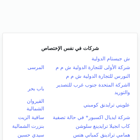
شركات في نفس الإختصاص
ش جيستام الدولية
شركة الأولى للتجارة الدولية ش م م
المرسى
النورس للتجارة الدولية ش م م
ااشركة المتحدة جنوب غرب للتصدير
باب بحر
والتوريد
القيروان
علويني ترايدنق كومبني
الشمالية
شركة ايديال اكسبور* في حالة تصفية
ساقية الزيت
كاب انجيلا ترايدينغ سلوشن
بنزرت الشمالية
همامي ترادينق كمباني هتس
سيدي حسين