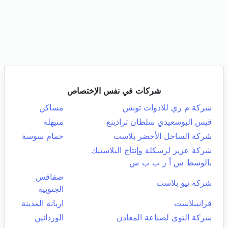
شركات في نفس الإختصاص
شركة م ري للادوات تونس
مساكن
قيس البوسعيدي سلطان ترادينغ
منيهلة
شركة الساحل الأخضر بلاست
حمام سوسة
شركة عزيز لرسكلة وإنتاج البلاستيك
بالوسط س أ ر ب ب س
صفاقس
شركة نيو بلاست
الجنوبية
قرانيبلاست
اريانة المدينة
شركة التوي لصناعة المعادن
الوردانين