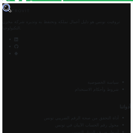
TROVIT
تروفيت تونس هو دليل أعمال تملكه وتحتفظ به وتديره
شركة مخزن
.
التكنولوجيا
سياسة الخصوصية
شروط وأحكام الاستخدام
أدواتنا
أداة التحقق من صحة الرقم الضريبي تونس
محول رقم الحساب الآيبان في تونس
أسعار صرف الدينار التونسي