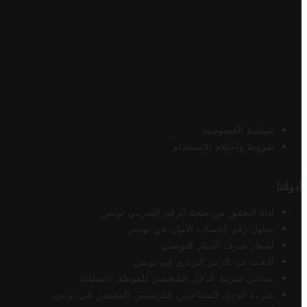
سياسة الخصوصية
شروط وأحكام الاستخدام
أدواتنا
أداة التحقق من صحة الرقم الضريبي تونس
محول رقم الحساب الآيبان في تونس
أسعار صرف الدينار التونسي
البحث عن الرمز البريدي في تونس
محاكي ضريبة الدخل الشخصي للموظف/المتقاعد
ضريبة الدخل للمتقاعدين الفرنسيين المقيمين في تونس