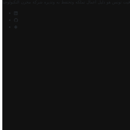
فيت تونس هو دليل أعمال تملكه وتحتفظ به وتديره
شركة مخزن التكنولوجيا