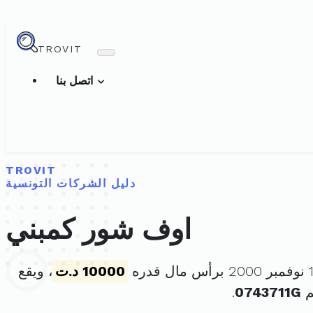
TROVIT
اتصل بنا
TROVIT
دليل الشركات التونسية
اوف شور كمبني
10000 د.ت
، ويقع
م
0743711G
.