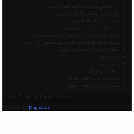
أداة التحقق من صحة الرقم الضريبي تونس
محول رقم الحساب الآيبان في تونس
أسعار صرف الدينار التونسي
البحث عن الرمز البريدي في تونس
محاكي ضريبة الدخل الشخصي للموظف/المتقاعد
ضريبة الدخل للمتقاعدين الفرنسيين المقيمين في تونس
أسعار السيارات الجديدة في تونس
أخبار تروفيت
أخبار تونس
رابط خلفي مجاني
قائمة الشركات الأهلية المحلية
قائمة الشركات الأهلية الجهوية
2025 © Trovit. All Rights Reserved.
Powered By
MegaWeb
.