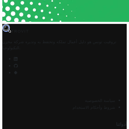
TROVIT
تروفيت تونس هو دليل أعمال تملكه وتحتفظ به وتديره
شركة مخزن
.
التكنولوجيا
سياسة الخصوصية
شروط وأحكام الاستخدام
أدواتنا