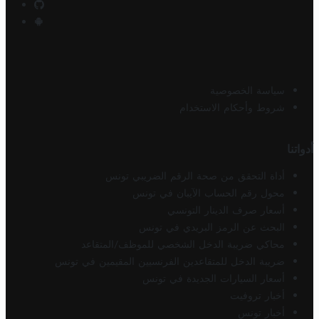
سياسة الخصوصية
شروط وأحكام الاستخدام
أدواتنا
أداة التحقق من صحة الرقم الضريبي تونس
محول رقم الحساب الآيبان في تونس
أسعار صرف الدينار التونسي
البحث عن الرمز البريدي في تونس
محاكي ضريبة الدخل الشخصي للموظف/المتقاعد
ضريبة الدخل للمتقاعدين الفرنسيين المقيمين في تونس
أسعار السيارات الجديدة في تونس
أخبار تروفيت
أخبار تونس