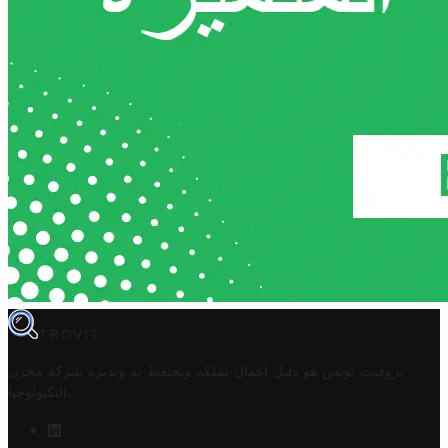
TROVIT
تروفيت تونس هو دليل أعمال تملكه وتحتفظ به وتديره
شركة مخزن
.
التكنولوجيا