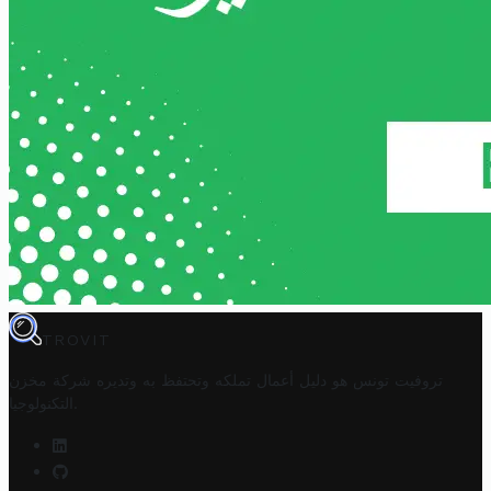
TROVIT
تروفيت تونس هو دليل أعمال تملكه وتحتفظ به وتديره
شركة مخزن
.
التكنولوجيا