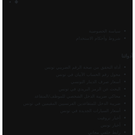
سياسة الخصوصية
شروط وأحكام الاستخدام
أدواتنا
أداة التحقق من صحة الرقم الضريبي تونس
محول رقم الحساب الآيبان في تونس
أسعار صرف الدينار التونسي
البحث عن الرمز البريدي في تونس
محاكي ضريبة الدخل الشخصي للموظف/المتقاعد
ضريبة الدخل للمتقاعدين الفرنسيين المقيمين في تونس
أسعار السيارات الجديدة في تونس
أخبار تروفيت
أخبار تونس
رابط خلفي مجاني