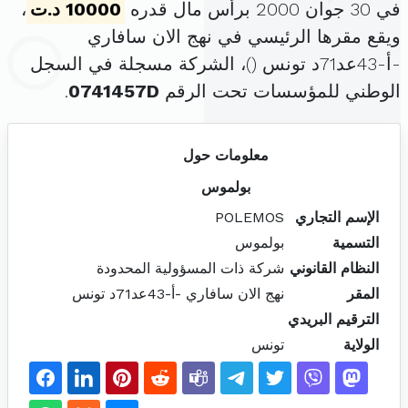
في 30 جوان 2000 برأس مال قدره
10000 د.ت
،
ويقع مقرها الرئيسي في نهج الان سافاري
-أ-43عد71د تونس (
)، الشركة مسجلة في السجل
الوطني للمؤسسات تحت الرقم
0741457D
.
معلومات حول
بولموس
الإسم التجاري
POLEMOS
التسمية
بولموس
النظام القانوني
شركة ذات المسؤولية المحدودة
المقر
نهج الان سافاري -أ-43عد71د تونس
الترقيم البريدي
الولاية
تونس