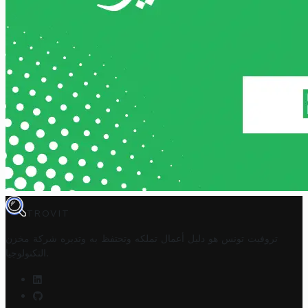
TROVIT
تروفيت تونس هو دليل أعمال تملكه وتحتفظ به وتديره
شركة مخزن
.
التكنولوجيا