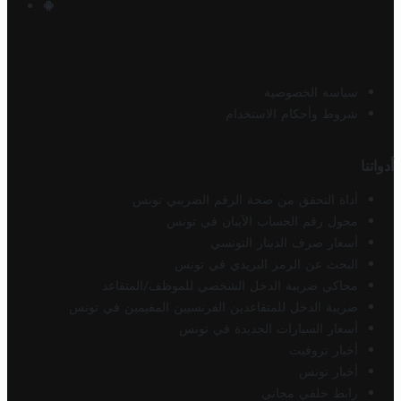
سياسة الخصوصية
شروط وأحكام الاستخدام
أدواتنا
أداة التحقق من صحة الرقم الضريبي تونس
محول رقم الحساب الآيبان في تونس
أسعار صرف الدينار التونسي
البحث عن الرمز البريدي في تونس
محاكي ضريبة الدخل الشخصي للموظف/المتقاعد
ضريبة الدخل للمتقاعدين الفرنسيين المقيمين في تونس
أسعار السيارات الجديدة في تونس
أخبار تروفيت
أخبار تونس
رابط خلفي مجاني