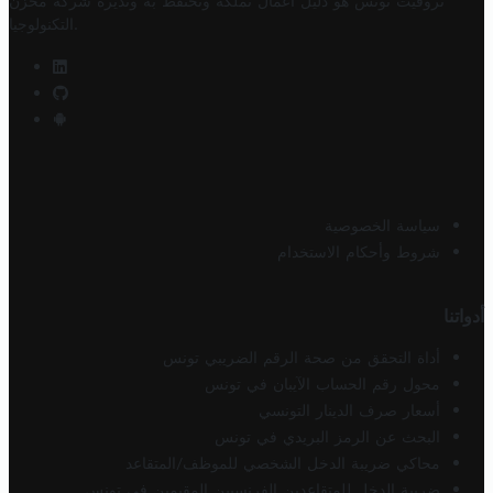
تروفيت تونس هو دليل أعمال تملكه وتحتفظ به وتديره
شركة مخزن
.
التكنولوجيا
سياسة الخصوصية
شروط وأحكام الاستخدام
أدواتنا
أداة التحقق من صحة الرقم الضريبي تونس
محول رقم الحساب الآيبان في تونس
أسعار صرف الدينار التونسي
البحث عن الرمز البريدي في تونس
محاكي ضريبة الدخل الشخصي للموظف/المتقاعد
ضريبة الدخل للمتقاعدين الفرنسيين المقيمين في تونس