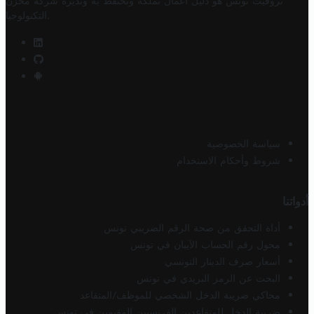
تروفيت تونس هو دليل أعمال تملكه وتحتفظ به وتديره
شركة مخزن
.
التكنولوجيا
سياسة الخصوصية
شروط وأحكام الاستخدام
أدواتنا
أداة التحقق من صحة الرقم الضريبي تونس
محول رقم الحساب الآيبان في تونس
أسعار صرف الدينار التونسي
البحث عن الرمز البريدي في تونس
محاكي ضريبة الدخل الشخصي للموظف/المتقاعد
ضريبة الدخل للمتقاعدين الفرنسيين المقيمين في تونس