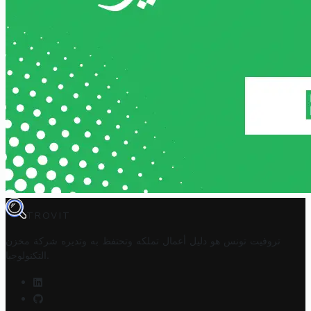
TROVIT
تروفيت تونس هو دليل أعمال تملكه وتحتفظ به وتديره
شركة مخزن
.
التكنولوجيا