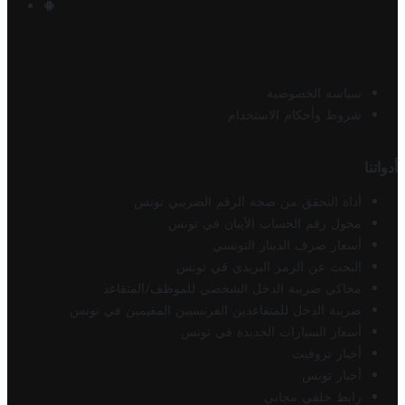
سياسة الخصوصية
شروط وأحكام الاستخدام
أدواتنا
أداة التحقق من صحة الرقم الضريبي تونس
محول رقم الحساب الآيبان في تونس
أسعار صرف الدينار التونسي
البحث عن الرمز البريدي في تونس
محاكي ضريبة الدخل الشخصي للموظف/المتقاعد
ضريبة الدخل للمتقاعدين الفرنسيين المقيمين في تونس
أسعار السيارات الجديدة في تونس
أخبار تروفيت
أخبار تونس
رابط خلفي مجاني