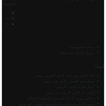
.
التكنولوجيا
سياسة الخصوصية
شروط وأحكام الاستخدام
أدواتنا
أداة التحقق من صحة الرقم الضريبي تونس
محول رقم الحساب الآيبان في تونس
أسعار صرف الدينار التونسي
البحث عن الرمز البريدي في تونس
محاكي ضريبة الدخل الشخصي للموظف/المتقاعد
ضريبة الدخل للمتقاعدين الفرنسيين المقيمين في تونس