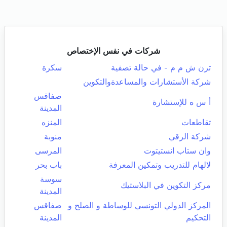
شركات في نفس الإختصاص
ترن ش م م - في حالة تصفية
سكرة
شركة الأستشارات والمساعدةوالتكوين
صفاقس
أ س ه للإستشارة
المدينة
تقاطعات
المنزه
شركة الرقي
منوبة
وان ستاب انستيتوت
المرسى
لالهام للتدريب وتمكين المعرفة
باب بحر
سوسة
مركز التكوين في البلاستيك
المدينة
المركز الدولي التونسي للوساطة و الصلح و
صفاقس
التحكيم
المدينة