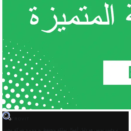
TROVIT
تروفيت تونس هو دليل أعمال تملكه وتحتفظ به وتديره
شركة مخزن