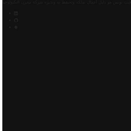
فيت تونس هو دليل أعمال تملكه وتحتفظ به وتديره
شركة مخزن التكنولوجيا