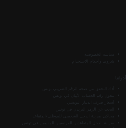
سياسة الخصوصية
شروط وأحكام الاستخدام
أدواتنا
أداة التحقق من صحة الرقم الضريبي تونس
محول رقم الحساب الآيبان في تونس
أسعار صرف الدينار التونسي
البحث عن الرمز البريدي في تونس
محاكي ضريبة الدخل الشخصي للموظف/المتقاعد
ضريبة الدخل للمتقاعدين الفرنسيين المقيمين في تونس