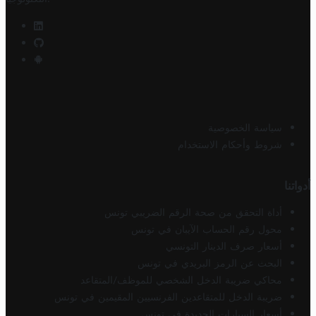
سياسة الخصوصية
شروط وأحكام الاستخدام
أدواتنا
أداة التحقق من صحة الرقم الضريبي تونس
محول رقم الحساب الآيبان في تونس
أسعار صرف الدينار التونسي
البحث عن الرمز البريدي في تونس
محاكي ضريبة الدخل الشخصي للموظف/المتقاعد
ضريبة الدخل للمتقاعدين الفرنسيين المقيمين في تونس
أسعار السيارات الجديدة في تونس