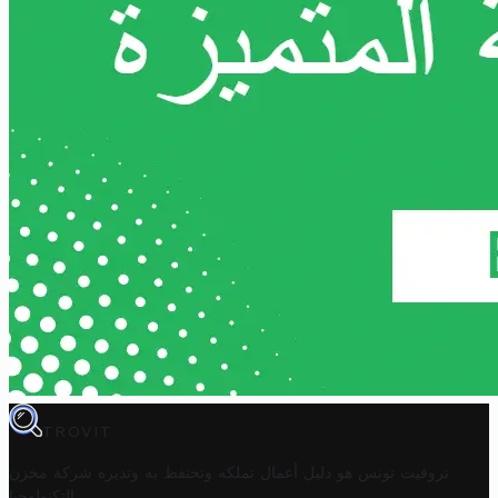
TROVIT
تروفيت تونس هو دليل أعمال تملكه وتحتفظ به وتديره
شركة مخزن
.
التكنولوجيا