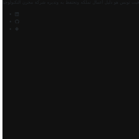
فيت تونس هو دليل أعمال تملكه وتحتفظ به وتديره
شركة مخزن التكنولوجيا