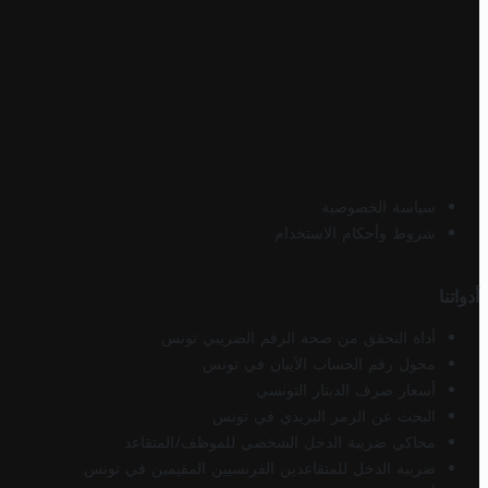
سياسة الخصوصية
شروط وأحكام الاستخدام
أدواتنا
أداة التحقق من صحة الرقم الضريبي تونس
محول رقم الحساب الآيبان في تونس
أسعار صرف الدينار التونسي
البحث عن الرمز البريدي في تونس
محاكي ضريبة الدخل الشخصي للموظف/المتقاعد
ضريبة الدخل للمتقاعدين الفرنسيين المقيمين في تونس