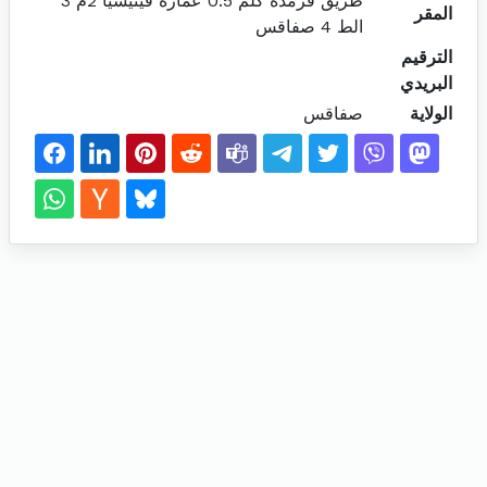
طريق قرمدة كلم 0.5 عمارة فينيسيا 2م 3
المقر
الط 4 صفاقس
الترقيم
البريدي
الولاية
صفاقس