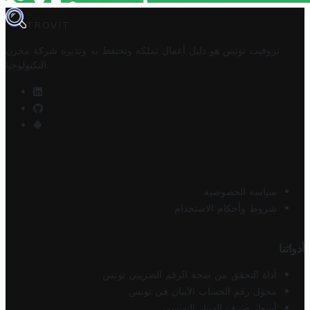
TROVIT
تروفيت تونس هو دليل أعمال تملكه وتحتفظ به وتديره
شركة مخزن
.
التكنولوجيا
سياسة الخصوصية
شروط وأحكام الاستخدام
أدواتنا
أداة التحقق من صحة الرقم الضريبي تونس
محول رقم الحساب الآيبان في تونس
أسعار صرف الدينار التونسي