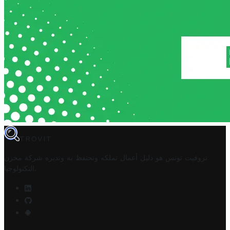
TROVIT
تروفيت تونس هو دليل أعمال تملكه وتحتفظ به وتديره
شركة مخزن
.
التكنولوجيا