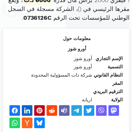
1 فيفري 2000 برأس مال قدره
6000 د.ت
، ويقع
مقرها الرئيسي في (
)، الشركة مسجلة في السجل
الوطني للمؤسسات تحت الرقم
0736126C
.
معلومات حول
أورو شوز
الإسم التجاري
أورو شوز
التسمية
أورو شوز
النظام القانوني
شركة ذات المسؤولية المحدودة
المقر
الترقيم البريدي
الولاية
اريانة