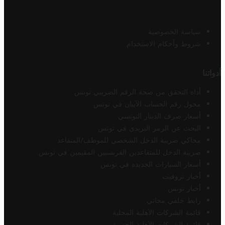
سياسة الخصوصية
شروط وأحكام الاستخدام
أدواتنا
أداة التحقق من صحة الرقم الضريبي تونس
محول رقم الحساب الآيبان في تونس
أسعار صرف الدينار التونسي
البحث عن الرمز البريدي في تونس
محاكي ضريبة الدخل الشخصي للموظف/المتقاعد
ضريبة الدخل للمتقاعدين الفرنسيين المقيمين في تونس
أسعار السيارات الجديدة في تونس
أخبار تروفيت
أخبار تونس
رابط خلفي مجاني
قائمة الشركات الأهلية المحلية
قائمة الشركات الأهلية الجهوية