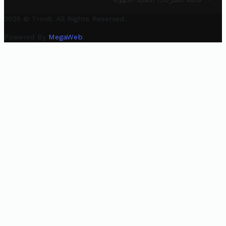
2025 © Trovit. All Rights Reserved.
Powered By
MegaWeb
.