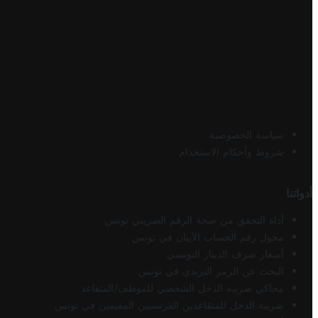
سياسة الخصوصية
شروط وأحكام الاستخدام
أدواتنا
أداة التحقق من صحة الرقم الضريبي تونس
محول رقم الحساب الآيبان في تونس
أسعار صرف الدينار التونسي
البحث عن الرمز البريدي في تونس
محاكي ضريبة الدخل الشخصي للموظف/المتقاعد
ضريبة الدخل للمتقاعدين الفرنسيين المقيمين في تونس