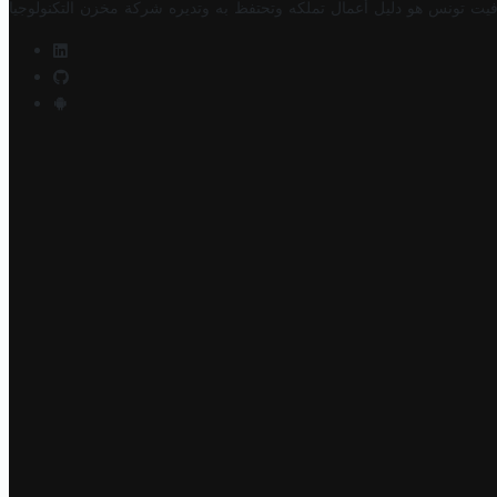
فيت تونس هو دليل أعمال تملكه وتحتفظ به وتديره
شركة مخزن التكنولوجيا