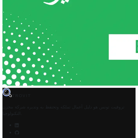
TROVIT
تروفيت تونس هو دليل أعمال تملكه وتحتفظ به وتديره
شركة مخزن
.
التكنولوجيا