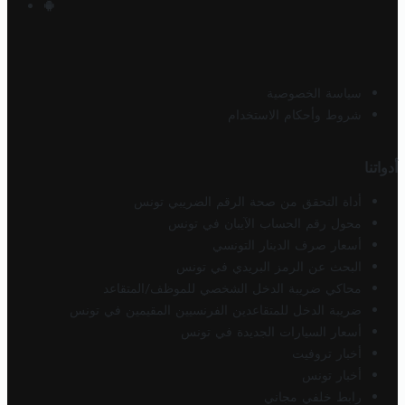
سياسة الخصوصية
شروط وأحكام الاستخدام
أدواتنا
أداة التحقق من صحة الرقم الضريبي تونس
محول رقم الحساب الآيبان في تونس
أسعار صرف الدينار التونسي
البحث عن الرمز البريدي في تونس
محاكي ضريبة الدخل الشخصي للموظف/المتقاعد
ضريبة الدخل للمتقاعدين الفرنسيين المقيمين في تونس
أسعار السيارات الجديدة في تونس
أخبار تروفيت
أخبار تونس
رابط خلفي مجاني