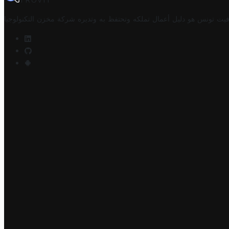
TROVIT
فيت تونس هو دليل أعمال تملكه وتحتفظ به وتديره
شركة مخزن التكنولوجيا