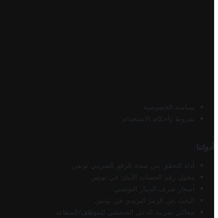
سياسة الخصوصية
شروط وأحكام الاستخدام
أدواتنا
أداة التحقق من صحة الرقم الضريبي تونس
محول رقم الحساب الآيبان في تونس
أسعار صرف الدينار التونسي
البحث عن الرمز البريدي في تونس
محاكي ضريبة الدخل الشخصي للموظف/المتقاعد