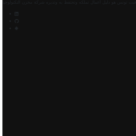
فيت تونس هو دليل أعمال تملكه وتحتفظ به وتديره
شركة مخزن التكنولوجيا