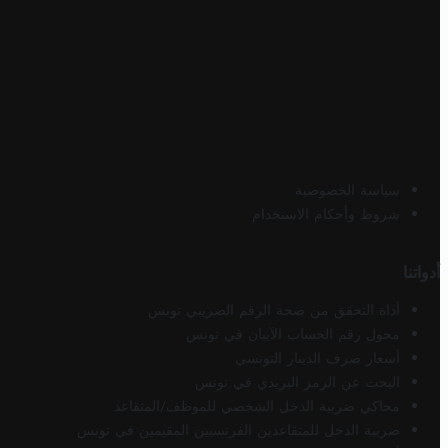
سياسة الخصوصية
شروط وأحكام الاستخدام
أدواتنا
أداة التحقق من صحة الرقم الضريبي تونس
محول رقم الحساب الآيبان في تونس
أسعار صرف الدينار التونسي
البحث عن الرمز البريدي في تونس
محاكي ضريبة الدخل الشخصي للموظف/المتقاعد
ضريبة الدخل للمتقاعدين الفرنسيين المقيمين في تونس