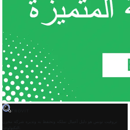
TROVIT
تروفيت تونس هو دليل أعمال تملكه وتحتفظ به وتديره
شركة مخزن
.
التكنولوجيا