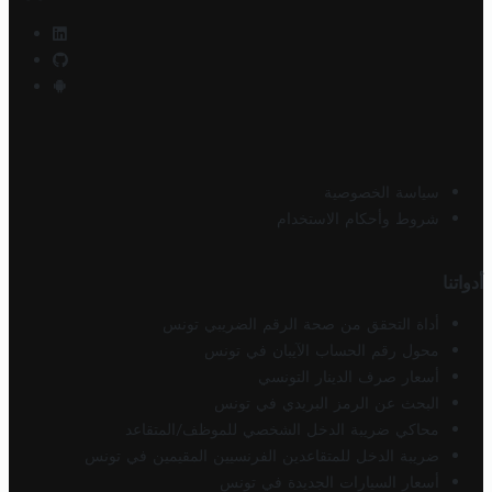
سياسة الخصوصية
شروط وأحكام الاستخدام
أدواتنا
أداة التحقق من صحة الرقم الضريبي تونس
محول رقم الحساب الآيبان في تونس
أسعار صرف الدينار التونسي
البحث عن الرمز البريدي في تونس
محاكي ضريبة الدخل الشخصي للموظف/المتقاعد
ضريبة الدخل للمتقاعدين الفرنسيين المقيمين في تونس
أسعار السيارات الجديدة في تونس