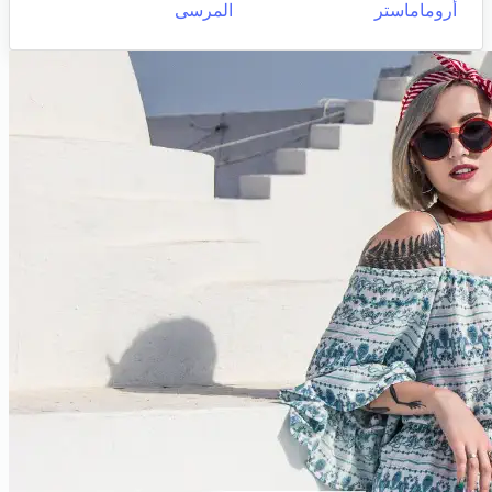
أروماماستر
المرسى