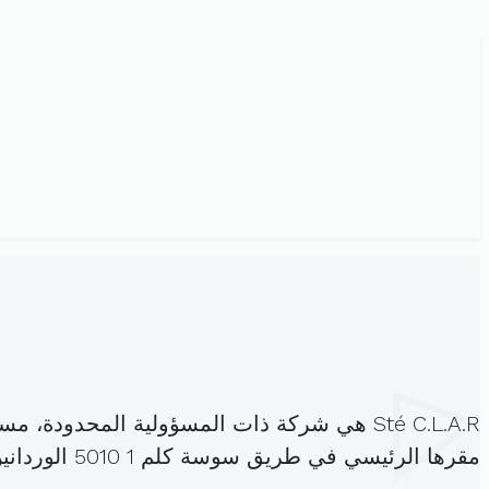
Sté C.L.A.R هي شركة ذات المسؤولية المحدودة، مسجلة تحت الهوية
مقرها الرئيسي في طريق سوسة كلم 1 5010 الوردانين المنستير (