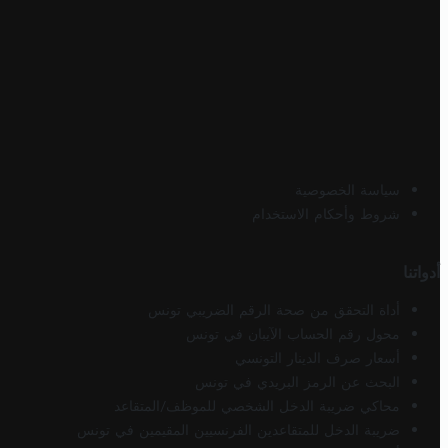
سياسة الخصوصية
شروط وأحكام الاستخدام
أدواتنا
أداة التحقق من صحة الرقم الضريبي تونس
محول رقم الحساب الآيبان في تونس
أسعار صرف الدينار التونسي
البحث عن الرمز البريدي في تونس
محاكي ضريبة الدخل الشخصي للموظف/المتقاعد
ضريبة الدخل للمتقاعدين الفرنسيين المقيمين في تونس