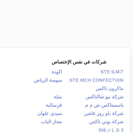
شركات في نفس الإختصاص
STE S.M.T
اكودة
STE MCH CONFECTION
سوسة الرياض
ماكرون تاكس
شركة نيو شالتاكس
بنبلة
ياسميتاكس ش م م
قرمبالية
شركة باو روز فاشن
سيدي علوان
شركة يوني تاكس
مجاز الباب
Sté J L D 3