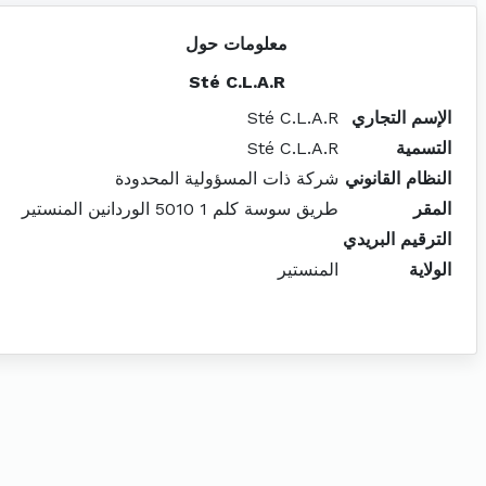
معلومات حول
Sté C.L.A.R
الإسم التجاري
Sté C.L.A.R
التسمية
Sté C.L.A.R
النظام القانوني
شركة ذات المسؤولية المحدودة
المقر
طريق سوسة كلم 1 5010 الوردانين المنستير
الترقيم البريدي
الولاية
المنستير