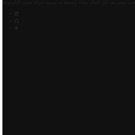
فيت تونس هو دليل أعمال تملكه وتحتفظ به وتديره
شركة مخزن التكنولوجيا