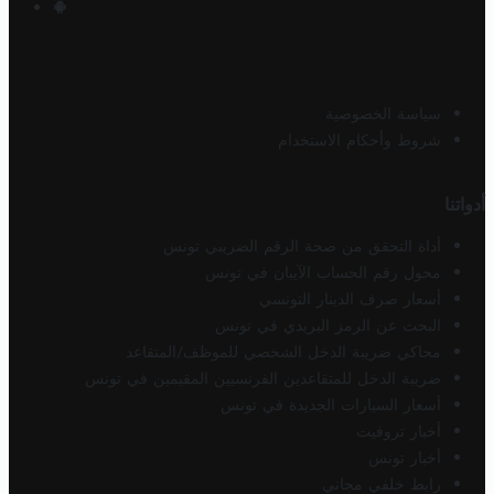
سياسة الخصوصية
شروط وأحكام الاستخدام
أدواتنا
أداة التحقق من صحة الرقم الضريبي تونس
محول رقم الحساب الآيبان في تونس
أسعار صرف الدينار التونسي
البحث عن الرمز البريدي في تونس
محاكي ضريبة الدخل الشخصي للموظف/المتقاعد
ضريبة الدخل للمتقاعدين الفرنسيين المقيمين في تونس
أسعار السيارات الجديدة في تونس
أخبار تروفيت
أخبار تونس
رابط خلفي مجاني