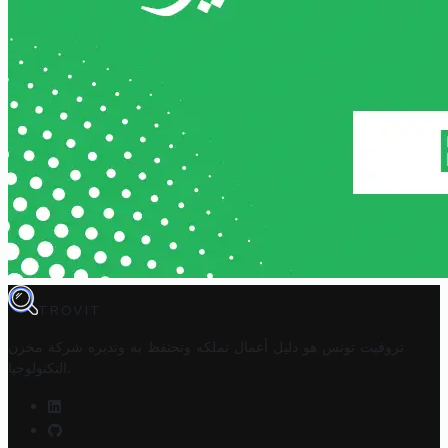
TROVIT
تروفيت تونس هو دليل أعمال تملكه وتحتفظ به وتديره
شركة مخزن
.
التكنولوجيا