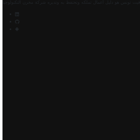
فيت تونس هو دليل أعمال تملكه وتحتفظ به وتديره
شركة مخزن التكنولوجيا