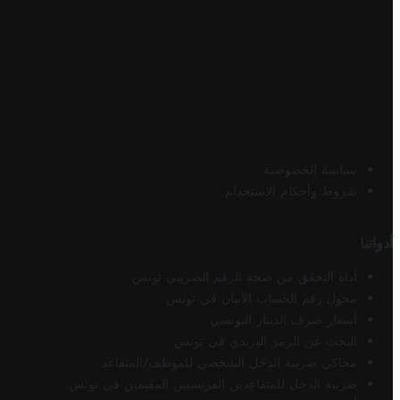
سياسة الخصوصية
شروط وأحكام الاستخدام
أدواتنا
أداة التحقق من صحة الرقم الضريبي تونس
محول رقم الحساب الآيبان في تونس
أسعار صرف الدينار التونسي
البحث عن الرمز البريدي في تونس
محاكي ضريبة الدخل الشخصي للموظف/المتقاعد
ضريبة الدخل للمتقاعدين الفرنسيين المقيمين في تونس