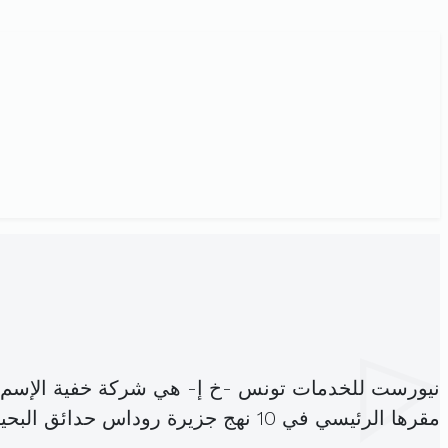
نيورست للخدمات تونس -خ إ- هي شركة خفية الإسم،
مقرها الرئيسي في 10 نهج جزيرة روداس حدائق البحيرة 1053 ضفاف البحيرة (