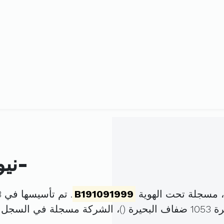
نيورست للخدمات تونس -خ إ-
 مسجلة تحت الهوية
B191091999
. تم تأسيسها في 18 نوفمبر 1999 برأس مال قدره
)، الشركة مسجلة في السجل