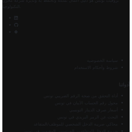
تروفيت تونس هو دليل أعمال تملكه وتحتفظ به وتديره
شركة مخزن
.
التكنولوجيا
سياسة الخصوصية
شروط وأحكام الاستخدام
أدواتنا
أداة التحقق من صحة الرقم الضريبي تونس
محول رقم الحساب الآيبان في تونس
أسعار صرف الدينار التونسي
البحث عن الرمز البريدي في تونس
محاكي ضريبة الدخل الشخصي للموظف/المتقاعد
ضريبة الدخل للمتقاعدين الفرنسيين المقيمين في تونس