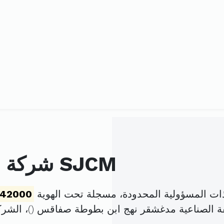
شركة الجربوعي للتركيب المعدني SJCM
542000
قة الصناعية مدغشقر نهج ابن بطوطة صفاقس (
)، الش