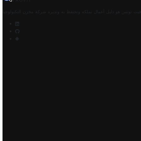
TROVIT
فيت تونس هو دليل أعمال تملكه وتحتفظ به وتديره
شركة مخزن التكنولوجيا