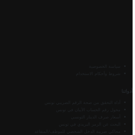
سياسة الخصوصية
شروط وأحكام الاستخدام
أدواتنا
أداة التحقق من صحة الرقم الضريبي تونس
محول رقم الحساب الآيبان في تونس
أسعار صرف الدينار التونسي
البحث عن الرمز البريدي في تونس
محاكي ضريبة الدخل الشخصي للموظف/المتقاعد