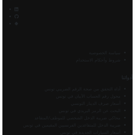
سياسة الخصوصية
شروط وأحكام الاستخدام
أدواتنا
أداة التحقق من صحة الرقم الضريبي تونس
محول رقم الحساب الآيبان في تونس
أسعار صرف الدينار التونسي
البحث عن الرمز البريدي في تونس
محاكي ضريبة الدخل الشخصي للموظف/المتقاعد
ضريبة الدخل للمتقاعدين الفرنسيين المقيمين في تونس
أسعار السيارات الجديدة في تونس