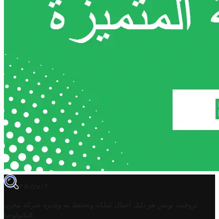
TROVIT
تروفيت تونس هو دليل أعمال تملكه وتحتفظ به وتديره
شركة مخزن
.
التكنولوجيا