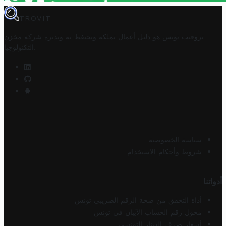
TROVIT
تروفيت تونس هو دليل أعمال تملكه وتحتفظ به وتديره
شركة مخزن
.
التكنولوجيا
سياسة الخصوصية
شروط وأحكام الاستخدام
أدواتنا
أداة التحقق من صحة الرقم الضريبي تونس
محول رقم الحساب الآيبان في تونس
أسعار صرف الدينار التونسي