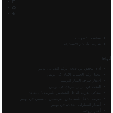
سياسة الخصوصية
شروط وأحكام الاستخدام
أدواتنا
أداة التحقق من صحة الرقم الضريبي تونس
محول رقم الحساب الآيبان في تونس
أسعار صرف الدينار التونسي
البحث عن الرمز البريدي في تونس
محاكي ضريبة الدخل الشخصي للموظف/المتقاعد
ضريبة الدخل للمتقاعدين الفرنسيين المقيمين في تونس
أسعار السيارات الجديدة في تونس
أخبار تروفيت