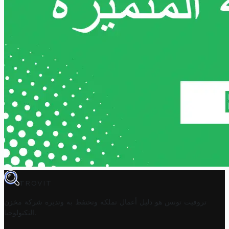
TROVIT
تروفيت تونس هو دليل أعمال تملكه وتحتفظ به وتديره
شركة مخزن
.
التكنولوجيا