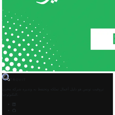
TROVIT
تروفيت تونس هو دليل أعمال تملكه وتحتفظ به وتديره
شركة مخزن
.
التكنولوجيا