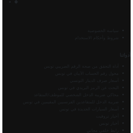
سياسة الخصوصية
شروط وأحكام الاستخدام
أدواتنا
أداة التحقق من صحة الرقم الضريبي تونس
محول رقم الحساب الآيبان في تونس
أسعار صرف الدينار التونسي
البحث عن الرمز البريدي في تونس
محاكي ضريبة الدخل الشخصي للموظف/المتقاعد
ضريبة الدخل للمتقاعدين الفرنسيين المقيمين في تونس
أسعار السيارات الجديدة في تونس
أخبار تروفيت
أخبار تونس
رابط خلفي مجاني