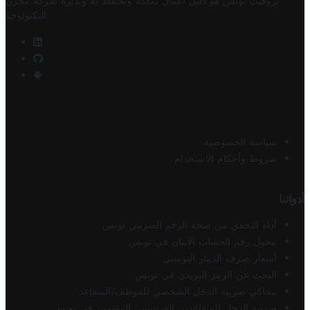
تروفيت تونس هو دليل أعمال تملكه وتحتفظ به وتديره
شركة مخزن
.
التكنولوجيا
سياسة الخصوصية
شروط وأحكام الاستخدام
أدواتنا
أداة التحقق من صحة الرقم الضريبي تونس
محول رقم الحساب الآيبان في تونس
أسعار صرف الدينار التونسي
البحث عن الرمز البريدي في تونس
محاكي ضريبة الدخل الشخصي للموظف/المتقاعد
ضريبة الدخل للمتقاعدين الفرنسيين المقيمين في تونس