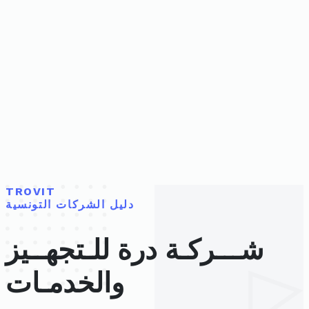
TROVIT
دليل الشركات التونسية
شـــركـة درة للـتجهــيز
والخدمـات