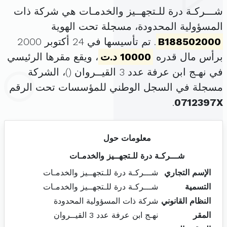
شـــركـة درة للـتجهــيز والخدمـات هي شركة ذات
المسؤولية المحدودة، مسجلة تحت الهوية
B188502000
. تم تأسيسها في 24 أكتوبر 2000
برأس مال قدره
10000 د.ت
، ويقع مقرها الرئيسي
في نهـج ابن عرفة عدد 3 القيــروان (
)، الشركة
مسجلة في السجل الوطني للمؤسسات تحت الرقم
.
0712397X
معلومات حول
شـــركـة درة للـتجهــيز والخدمـات
الإسم التجاري
شـــركـة درة للـتجهــيز والخدمـات
التسمية
شـــركـة درة للـتجهــيز والخدمـات
النظام القانوني
شركة ذات المسؤولية المحدودة
المقر
نهـج ابن عرفة عدد 3 القيــروان