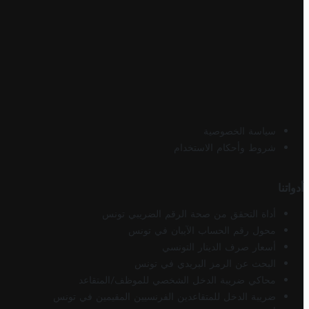
سياسة الخصوصية
شروط وأحكام الاستخدام
أدواتنا
أداة التحقق من صحة الرقم الضريبي تونس
محول رقم الحساب الآيبان في تونس
أسعار صرف الدينار التونسي
البحث عن الرمز البريدي في تونس
محاكي ضريبة الدخل الشخصي للموظف/المتقاعد
ضريبة الدخل للمتقاعدين الفرنسيين المقيمين في تونس