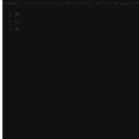
فيت تونس هو دليل أعمال تملكه وتحتفظ به وتديره
شركة مخزن التكنولوجيا