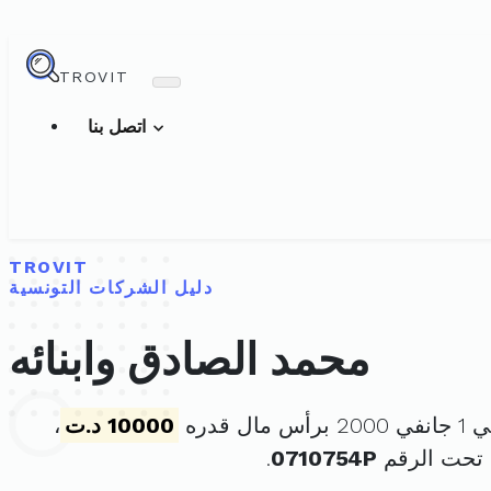
TROVIT
اتصل بنا
TROVIT
دليل الشركات التونسية
محمد الصادق وابنائه
ل قدره
10000 د.ت
،
 تحت الرقم
0710754P
.