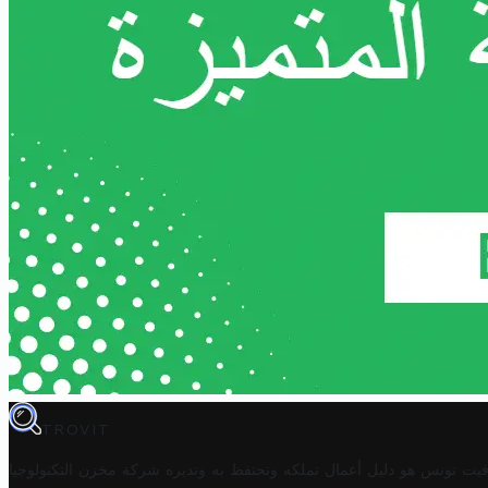
TROVIT
فيت تونس هو دليل أعمال تملكه وتحتفظ به وتديره
شركة مخزن التكنولوجيا