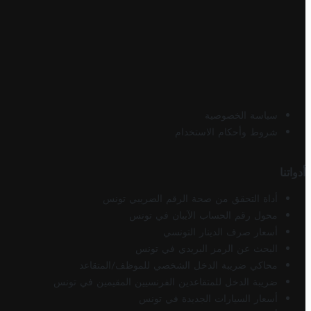
سياسة الخصوصية
شروط وأحكام الاستخدام
أدواتنا
أداة التحقق من صحة الرقم الضريبي تونس
محول رقم الحساب الآيبان في تونس
أسعار صرف الدينار التونسي
البحث عن الرمز البريدي في تونس
محاكي ضريبة الدخل الشخصي للموظف/المتقاعد
ضريبة الدخل للمتقاعدين الفرنسيين المقيمين في تونس
أسعار السيارات الجديدة في تونس