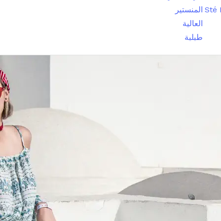
Sté
المنستير
العالية
طبلبة