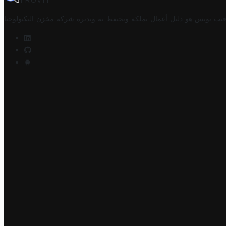
TROVIT
فيت تونس هو دليل أعمال تملكه وتحتفظ به وتديره
شركة مخزن التكنولوجيا