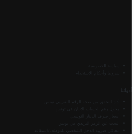
سياسة الخصوصية
شروط وأحكام الاستخدام
أدواتنا
أداة التحقق من صحة الرقم الضريبي تونس
محول رقم الحساب الآيبان في تونس
أسعار صرف الدينار التونسي
البحث عن الرمز البريدي في تونس
محاكي ضريبة الدخل الشخصي للموظف/المتقاعد