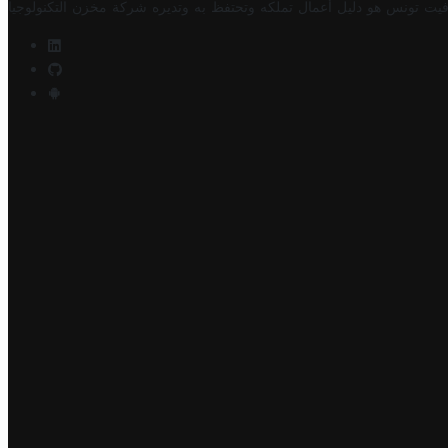
فيت تونس هو دليل أعمال تملكه وتحتفظ به وتديره
شركة مخزن التكنولوجيا