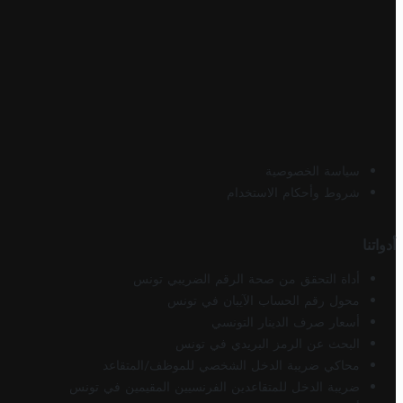
سياسة الخصوصية
شروط وأحكام الاستخدام
أدواتنا
أداة التحقق من صحة الرقم الضريبي تونس
محول رقم الحساب الآيبان في تونس
أسعار صرف الدينار التونسي
البحث عن الرمز البريدي في تونس
محاكي ضريبة الدخل الشخصي للموظف/المتقاعد
ضريبة الدخل للمتقاعدين الفرنسيين المقيمين في تونس