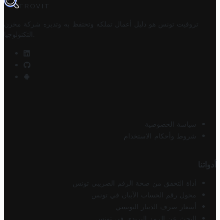
TROVIT
تروفيت تونس هو دليل أعمال تملكه وتحتفظ به وتديره
شركة مخزن
.
التكنولوجيا
سياسة الخصوصية
شروط وأحكام الاستخدام
أدواتنا
أداة التحقق من صحة الرقم الضريبي تونس
محول رقم الحساب الآيبان في تونس
أسعار صرف الدينار التونسي
البحث عن الرمز البريدي في تونس