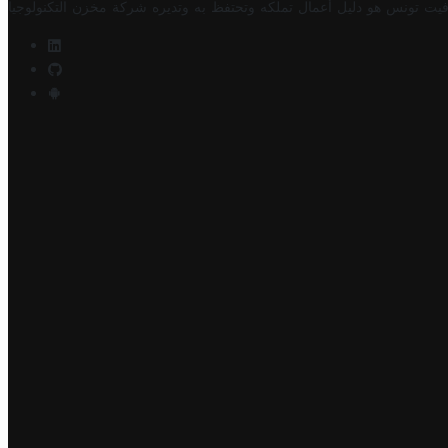
فيت تونس هو دليل أعمال تملكه وتحتفظ به وتديره
شركة مخزن التكنولوجيا