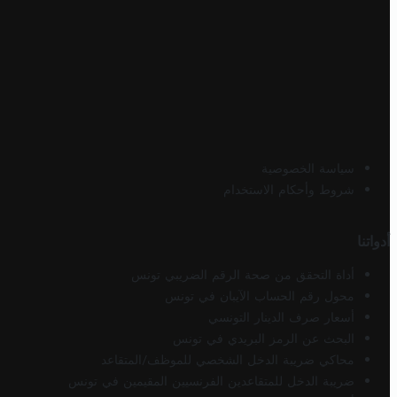
سياسة الخصوصية
شروط وأحكام الاستخدام
أدواتنا
أداة التحقق من صحة الرقم الضريبي تونس
محول رقم الحساب الآيبان في تونس
أسعار صرف الدينار التونسي
البحث عن الرمز البريدي في تونس
محاكي ضريبة الدخل الشخصي للموظف/المتقاعد
ضريبة الدخل للمتقاعدين الفرنسيين المقيمين في تونس