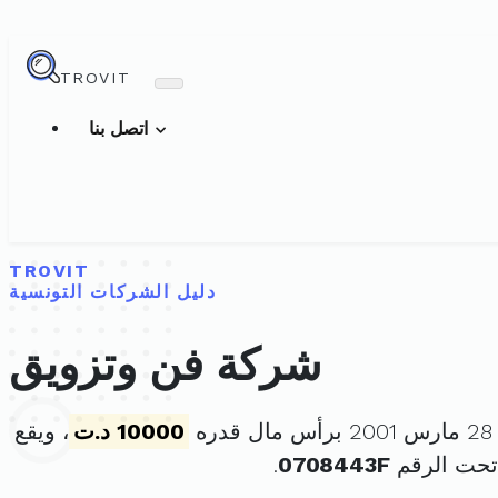
TROVIT
اتصل بنا
TROVIT
دليل الشركات التونسية
شركة فن وتزويق
ه
10000 د.ت
، ويقع
تحت الرقم
0708443F
.