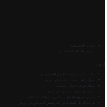
سياسة الخصوصية
شروط وأحكام الاستخدام
أدواتنا
أداة التحقق من صحة الرقم الضريبي تونس
محول رقم الحساب الآيبان في تونس
أسعار صرف الدينار التونسي
البحث عن الرمز البريدي في تونس
محاكي ضريبة الدخل الشخصي للموظف/المتقاعد
ضريبة الدخل للمتقاعدين الفرنسيين المقيمين في تونس