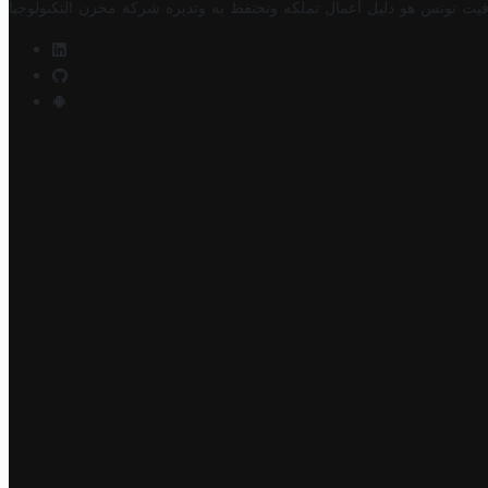
فيت تونس هو دليل أعمال تملكه وتحتفظ به وتديره
شركة مخزن التكنولوجيا