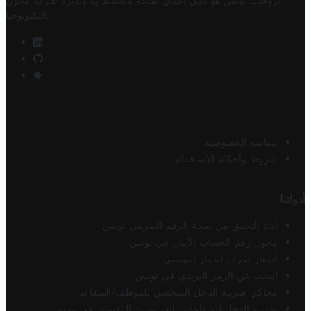
تروفيت تونس هو دليل أعمال تملكه وتحتفظ به وتديره
شركة مخزن
.
التكنولوجيا
سياسة الخصوصية
شروط وأحكام الاستخدام
أدواتنا
أداة التحقق من صحة الرقم الضريبي تونس
محول رقم الحساب الآيبان في تونس
أسعار صرف الدينار التونسي
البحث عن الرمز البريدي في تونس
محاكي ضريبة الدخل الشخصي للموظف/المتقاعد
ضريبة الدخل للمتقاعدين الفرنسيين المقيمين في تونس