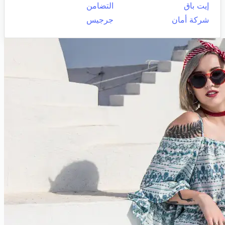
إيت باق
التضامن
شركة أمان
جرجيس