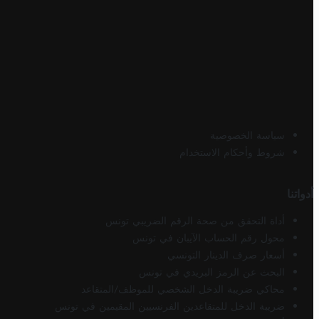
سياسة الخصوصية
شروط وأحكام الاستخدام
أدواتنا
أداة التحقق من صحة الرقم الضريبي تونس
محول رقم الحساب الآيبان في تونس
أسعار صرف الدينار التونسي
البحث عن الرمز البريدي في تونس
محاكي ضريبة الدخل الشخصي للموظف/المتقاعد
ضريبة الدخل للمتقاعدين الفرنسيين المقيمين في تونس