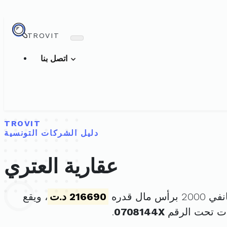
TROVIT
اتصل بنا
TROVIT
دليل الشركات التونسية
عقارية العتري
216690 د.ت
، ويقع
ت تحت الرقم
0708144X
.