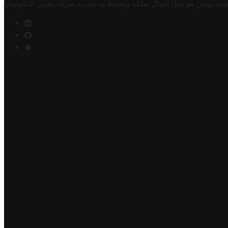
فيت تونس هو دليل أعمال تملكه وتحتفظ به وتديره
شركة مخزن التكنولوجيا