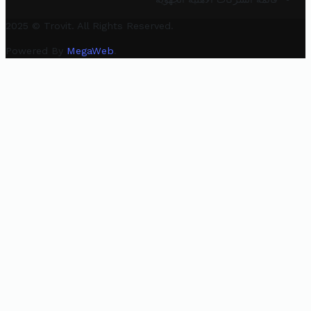
2025 © Trovit. All Rights Reserved.
Powered By
MegaWeb
.