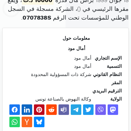
18 جوان 1999 برأس مال قدره
10000 د.ت
، ويقع
مقرها الرئيسي في (
)، الشركة مسجلة في السجل
الوطني للمؤسسات تحت الرقم
0707838S
.
معلومات حول
أمال مود
الإسم التجاري
أمال مود
التسمية
أمال مود
النظام القانوني
شركة ذات المسؤولية المحدودة
المقر
الترقيم البريدي
الولاية
وكالة النهوض بالصناعة تونس