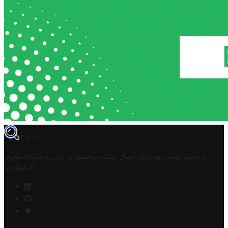
TROVIT
تروفيت تونس هو دليل أعمال تملكه وتحتفظ به وتديره
شركة مخزن
.
التكنولوجيا