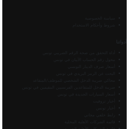
سياسة الخصوصية
شروط وأحكام الاستخدام
أدواتنا
أداة التحقق من صحة الرقم الضريبي تونس
محول رقم الحساب الآيبان في تونس
أسعار صرف الدينار التونسي
البحث عن الرمز البريدي في تونس
محاكي ضريبة الدخل الشخصي للموظف/المتقاعد
ضريبة الدخل للمتقاعدين الفرنسيين المقيمين في تونس
أسعار السيارات الجديدة في تونس
أخبار تروفيت
أخبار تونس
رابط خلفي مجاني
قائمة الشركات الأهلية المحلية
قائمة الشركات الأهلية الجهوية