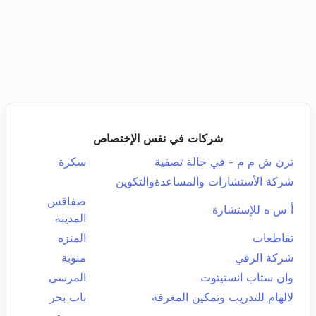
شركات في نفس الإختصاص
ترن ش م م - في حالة تصفية
سكرة
شركة الأستشارات والمساعدةوالتكوين
صفاقس
أ س ه للإستشارة
المدينة
تقاطعات
المنزه
شركة الرقي
منوبة
وان ستاب انستيتوت
المرسى
لالهام للتدريب وتمكين المعرفة
باب بحر