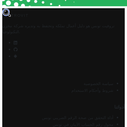
TROVIT
تروفيت تونس هو دليل أعمال تملكه وتحتفظ به وتديره
شركة مخزن
.
التكنولوجيا
سياسة الخصوصية
شروط وأحكام الاستخدام
أدواتنا
أداة التحقق من صحة الرقم الضريبي تونس
محول رقم الحساب الآيبان في تونس