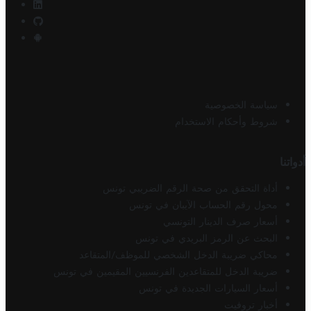
سياسة الخصوصية
شروط وأحكام الاستخدام
أدواتنا
أداة التحقق من صحة الرقم الضريبي تونس
محول رقم الحساب الآيبان في تونس
أسعار صرف الدينار التونسي
البحث عن الرمز البريدي في تونس
محاكي ضريبة الدخل الشخصي للموظف/المتقاعد
ضريبة الدخل للمتقاعدين الفرنسيين المقيمين في تونس
أسعار السيارات الجديدة في تونس
أخبار تروفيت