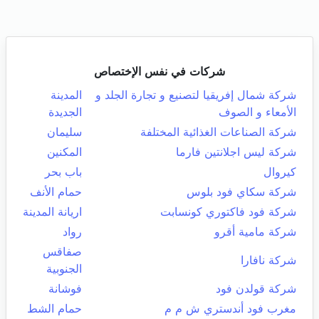
شركات في نفس الإختصاص
شركة شمال إفريقيا لتصنيع و تجارة الجلد و
المدينة
الأمعاء و الصوف
الجديدة
شركة الصناعات الغذائية المختلفة
سليمان
شركة ليس اجلانتين فارما
المكنين
كيروال
باب بحر
شركة سكاي فود بلوس
حمام الأنف
شركة فود فاكتوري كونسابت
اريانة المدينة
شركة مامية أقرو
رواد
صفاقس
شركة نافارا
الجنوبية
شركة قولدن فود
فوشانة
مغرب فود أندستري ش م م
حمام الشط