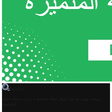
TROVIT
تروفيت تونس هو دليل أعمال تملكه وتحتفظ به وتديره
شركة مخزن
.
التكنولوجيا