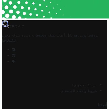
TROVIT
تروفيت تونس هو دليل أعمال تملكه وتحتفظ به وتديره
شركة مخزن
.
التكنولوجيا
سياسة الخصوصية
شروط وأحكام الاستخدام
أدواتنا