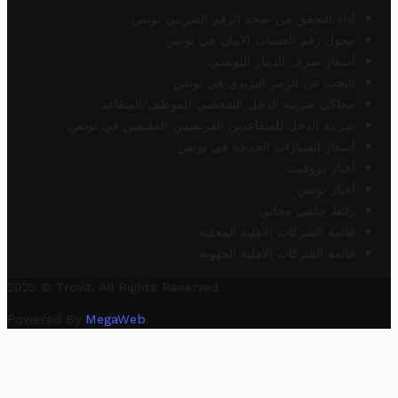
أداة التحقق من صحة الرقم الضريبي تونس
محول رقم الحساب الآيبان في تونس
أسعار صرف الدينار التونسي
البحث عن الرمز البريدي في تونس
محاكي ضريبة الدخل الشخصي للموظف/المتقاعد
ضريبة الدخل للمتقاعدين الفرنسيين المقيمين في تونس
أسعار السيارات الجديدة في تونس
أخبار تروفيت
أخبار تونس
رابط خلفي مجاني
قائمة الشركات الأهلية المحلية
قائمة الشركات الأهلية الجهوية
2025 © Trovit. All Rights Reserved.
Powered By
MegaWeb
.